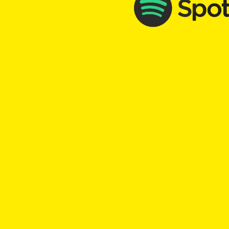
TOP Kick vom 17.05.2026
mit
Anna Naef
00:00
Play
Rewind
Tagebuch
Stolz
TOP Kick vom 20.09.2025
mit
Aylin Weets
00:00
Play
Rewind
Weltkindertag
Tochter
Mami
Stolz
Abfall
bes