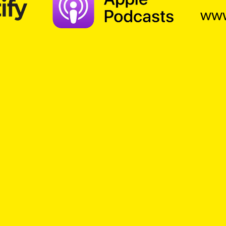
www
Suche
sere
Welt