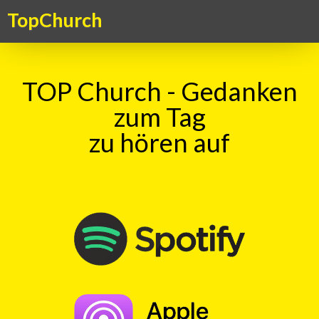
TopChurch
TOP Church - Gedanken
zum Tag
zu hören auf
Suche
TOP Kick vom 03.07.2026
mit
Ingo Baecker
00:00
Play
Rewind
Unterwegs
Gemeinschaft