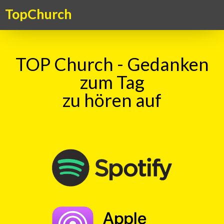
TopChurch
TOP Church - Gedanken
zum Tag
zu hören auf
Suche
TOP Kick vom 23.02.2026
mit
Haru Vetsch
00:00
Play
Rewind
Nadeloehr
Erfolg