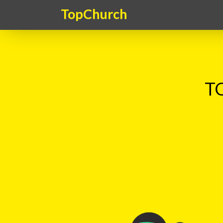
TopChurch
TO