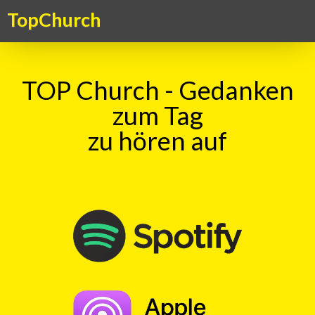
TopChurch
TOP Church - Gedanken
zum Tag
zu hören auf
Suche
TOP Kick vom 13.04.2026
mit
Anna Naef
00:00
Play
Rewind
Gefuehlswelt
Beten