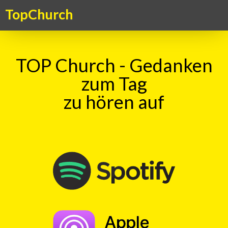
TopChurch
TOP Church - Gedanken
zum Tag
zu hören auf
Suche
TOP Kick vom 22.09.2023
mit
Haru Vetsch
00:00
Play
Rewind
Glueck
Lohn
Familie
Hobby
Dankbarkeit