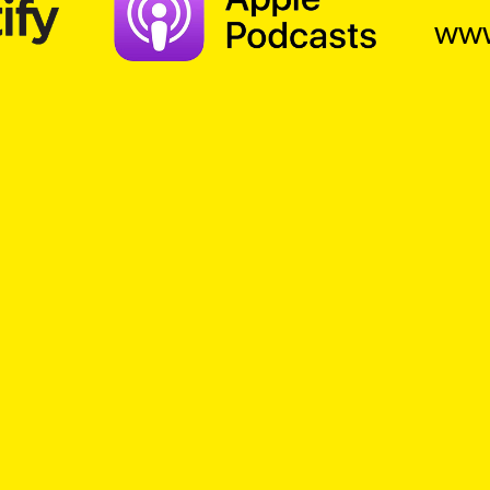
www
Suche
ven
Beziehungsstress