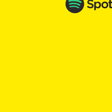
TOP Kick vom 17.03.2026
mit
Haru Vetsch
00:00
Play
Rewind
Arbeitsstress
Ruhe
TOP Kick vom 05.12.2025
mit
Haru Vetsch
00:00
Play
Rewind
Adventsgedanke
Warten
Geduld
Paulus
Ner