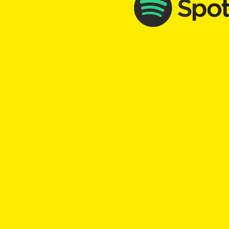
TOP Kick vom 24.06.2026
mit
Murielle Egloff
00:00
Play
Rewind
Fussballplatz
Entscheidung
TOP Kick vom 05.02.2026
mit
Anna Naef
00:00
Play
Rewind
Fussballspiel
Schlusspfiff