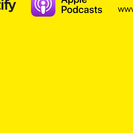
www
Suche