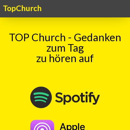
TopChurch
TOP Church - Gedanken
zum Tag
zu hören auf
Suche
TOP Kick vom 09.06.2026
mit
Haru Vetsch
00:00
Play
Rewind
IchWeissAllesFalle
Wikipedia