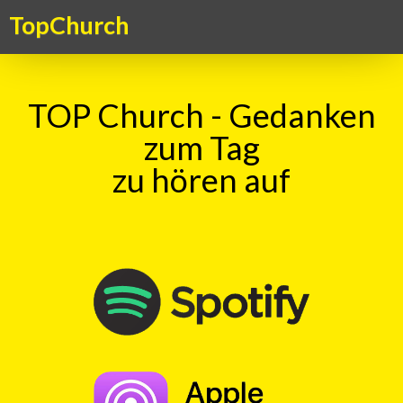
TopChurch
TOP Church - Gedanken
zum Tag
zu hören auf
Suche
TOP Kick vom 18.03.2022
mit
Markus Hediger
00:00
Play
Rewind
Distanzen
Kommunikation
Schweigen
Weingenuss