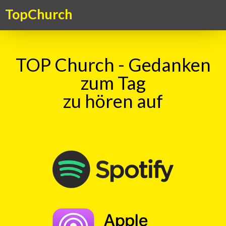
TopChurch
TOP Church - Gedanken
zum Tag
zu hören auf
Suche
TOP Kick vom 12.10.2025
mit
Harry Ratheiser
00:00
Play
Rewind
Altmodisch
falsch
Mozart
Beatles
ABBA
Schleske
Gottvertrauen