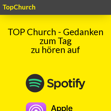
TopChurch
TOP Church - Gedanken
zum Tag
zu hören auf
Suche
TOP Kick vom 05.11.2025
mit
Ingo Baecker
00:00
Play
Rewind
Bachablauf
Lebenswahl
Scheitern
Verletzungen