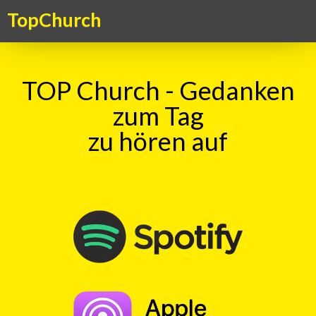
TopChurch
TOP Church - Gedanken
zum Tag
zu hören auf
Suche
TOP Church - Gedanke zum Sunntig
vom 12.03.2023
mit
Haru Vetsch
00:00
Play
Rewind