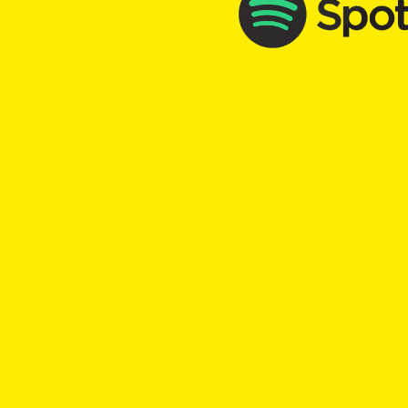
TOP Kick vom 09.07.2026
mit
Aylin Weets
00:00
Play
Rewind
Gott
Richter
TOP Kick vom 19.11.2025
mit
Haru Vetsch
00:00
Play
Rewind
Exguesi
Entschuldigung
Fehler
Jesus
Polizist