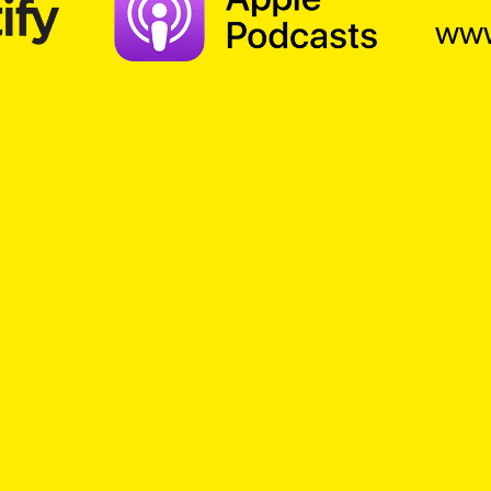
www
Suche
Richter
Vergebung