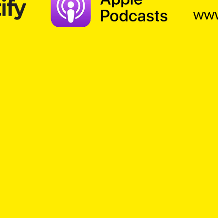
www
Suche
apstJohannes23