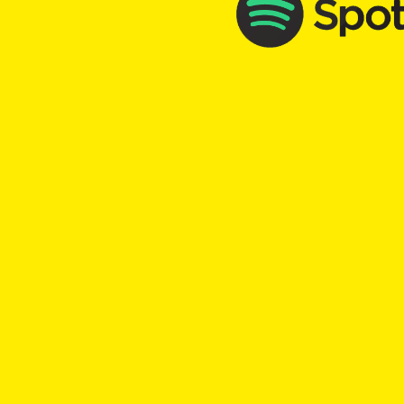
TOP Kick vom 31.03.2026
mit
Murielle Egloff
00:00
Play
Rewind
PapstJohannesXXIII
guteTaten
TOP Kick vom 12.09.2025
mit
Murielle Egloff
00:00
Play
Rewind
Nimm
dich
nicht
so
wichtig
Verantwortung
P