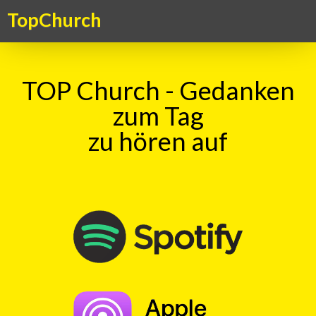
TopChurch
TOP Church - Gedanken
zum Tag
zu hören auf
Suche
TOP Kick vom 12.08.2016
mit
Claudia Gabriel
00:00
Play
Rewind
Olympisches
Feuer
Geist
Gottes
BeGeisterung