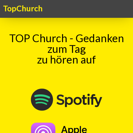
TopChurch
TOP Church - Gedanken
zum Tag
zu hören auf
Suche
TOP Kick vom 21.06.2025
mit
Murielle Egloff
00:00
Play
Rewind
Zwischen
den
Zeilen
lesen
StephanieKarrer
Kommunikation