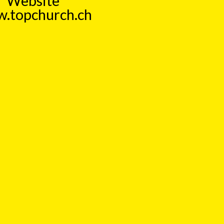
Website
.topchurch.ch
enden
ffeisenbank Winterthur
AN: CH55 8080 8005 9998 0277 6