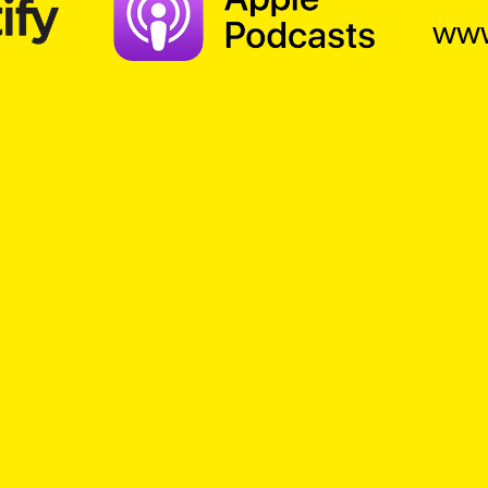
www
Suche
Alle
Fastenaktion
Top
Kick
Sp
Rai
Adrenalin für die Seele.
IB
Ein Kick für das Gemüt.