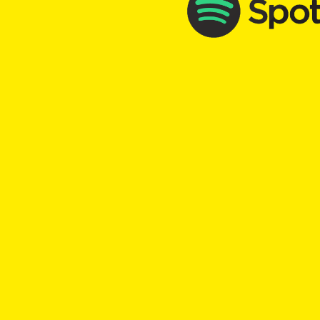
TOP Kick vom 20.03.2025
mit
Haru Vetsch
00:00
Play
Rewind
Konkrete
Entwicklungshilfe
Kongo
Brot
fuer
TopChurch
Jeden Tag einen kurzen
Gedankenanstoss (ca. 1 Min)