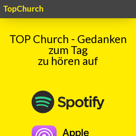
TopChurch
TOP Church - Gedanken
zum Tag
zu hören auf
Suche
TOP Kick vom 07.04.2025
mit
Murielle Egloff
00:00
Play
Rewind
Franziskus
von
Assisi
Zehn
Friedensgebote
Klara