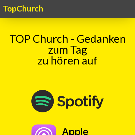
TopChurch
TOP Church - Gedanken
zum Tag
zu hören auf
Suche
TOP Kick vom 17.09.2013
mit
Ingo Baecker
00:00
Play
Rewind
Weg
Lebensweg
Fussspuren