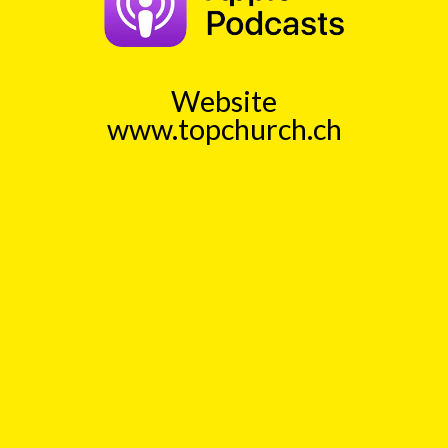
Schoepfung
Liebe
Korintherbrief
Bundesverfassung
DiscoveryChannel
TOP Church - Läbe mit Gott vom
Website
26.11.2023
www.topchurch.ch
mit
Andreas Lange
00:00
Play
Rewind
Baecker
Pastor
Bibelwort
Himmel
Erde
Heute
Bund
Werner
Baumgartner
TOP Church - Gedanke zum Sunntig
vom 30.07.2023
mit
Andi Kleeli
00:00
Play
Rewind
Nationalfeiertag
1848
Jubilaeum
Gleichheit
Bundesstaat
Bund