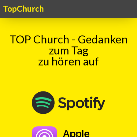
TopChurch
TOP Church - Gedanken
zum Tag
zu hören auf
Suche
TOP Church - Gedanke zum Sunntig
vom 21.01.2024
mit
Haru Vetsch
00:00
Play
Rewind