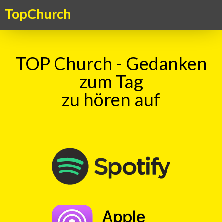
TopChurch
TOP Church - Gedanken
zum Tag
zu hören auf
Suche
TOP Kick vom 26.10.2016
mit
Christian Randegger
00:00
Play
Rewind
Autoheckkleber
Baby
an
Bord
Pistole
Bosheit