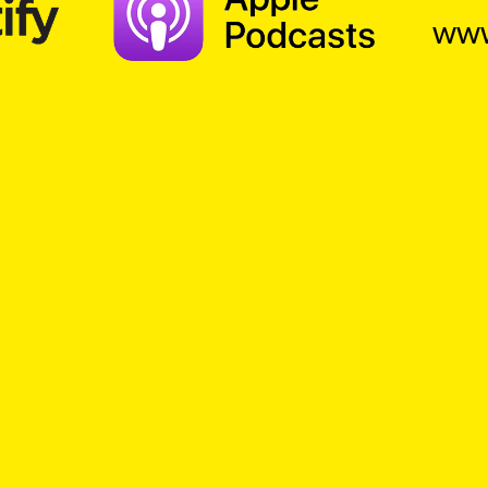
www
Suche