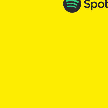
TOP Kick vom 10.03.2026
mit
Murielle Egloff
00:00
Play
Rewind
Aufmerksamkeit
Beobachtung
TOP Kick vom 11.02.2026
mit
Murielle Egloff
00:00
Play
Rewind
Empathie
Aufmerksamkeit