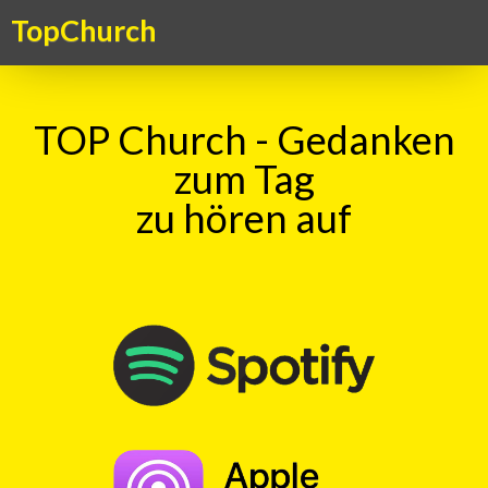
TopChurch
TOP Church - Gedanken
zum Tag
zu hören auf
Suche
TOP Church - Gedanke zum Sunntig
vom 06.03.2016
mit
Haru Vetsch
00:00
Play
Rewind