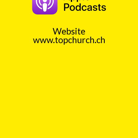
Schaltjahr
Astronomisches
Mondjahr
Geschenkter
Tag
Website
TopChurch
www.topchurch.ch
Jeden Tag einen kurzen
Gedankenanstoss (ca. 1 Min)
Auch als Podcast bei
Spotify
und
ApplePodcast
Datenschutz
Top
Kick
Adrenalin für die Seele.
Ein Kick für das Gemüt.