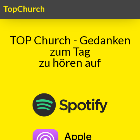
TopChurch
TOP Church - Gedanken
zum Tag
zu hören auf
Suche
TOP Kick vom 18.02.2021
mit
Markus Hediger
00:00
Play
Rewind
Falsche
Schuld
Anwalt
Kuenstler
Bewunderung