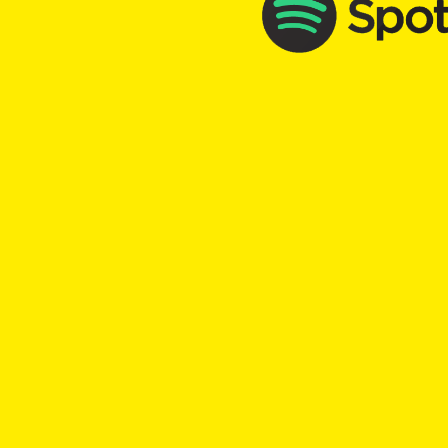
TopKick - Adrenalin für die Seele
chr
TOP Kick vom 28.11.2025
mit
Aylin Weets
00:00
Play
Rewind
Joch
Last
Jesus
Vorbild
Matthaeusevangeliu