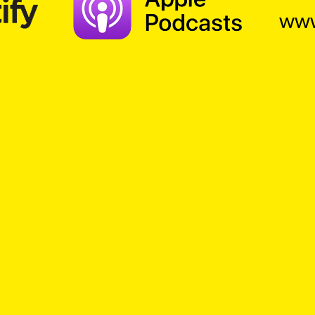
www
TOP Church – Gedanken zum Tag
. Ein Kick für das Gemüt – ein Gedanke zum Tag,
istlicher Gedankenanstoss in überraschender 
m
Frieden
Gemeinschaft