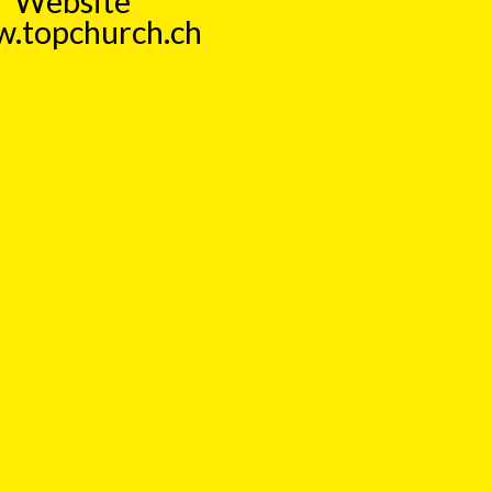
Website
.topchurch.ch
 aktuell, kritisch, humorvoll. Ein
Form