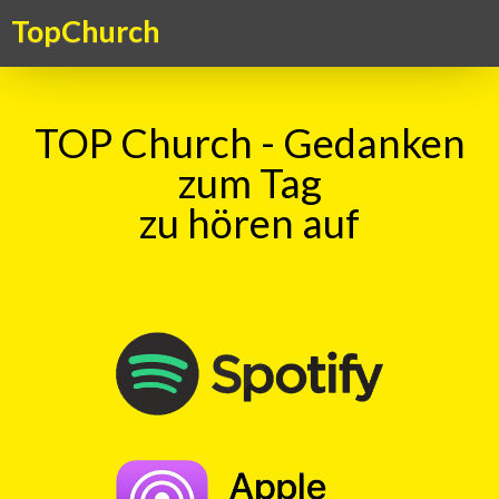
TopChurch
TOP Church - Gedanken
zum Tag
zu hören auf
TOP Church – Gedanken zum Tag
TopKick - Adrenalin für die Seele. Ein Kick für das Gemüt – ein
Gedanke zum Tag, aktuell, kritisch, humorvoll. Ein christlicher
Gedankenanstoss in überraschender Form
TOP Kick vom 09.11.2025