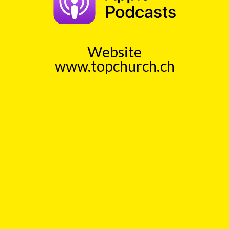
mit
Ingo Baecker
00:00
Play
Rewind
Neunter
November
Menschheitsverbrechen
Judenverfolgung
Mauerfall
Berlin
Website
www.topchurch.ch
TopChurch
Jeden Tag einen kurzen
Gedankenanstoss (ca. 1 Min)
Auch als Podcast bei
Spotify
und
ApplePodcast
Datenschutz
Top
Kick