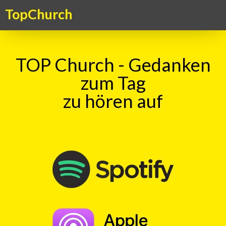
TopChurch
TOP Church - Gedanken
zum Tag
zu hören auf
TOP Church – Gedanken zum Tag
TopKick - Adrenalin für die Seele. Ein Kick für das Gemüt – ein
Gedanke zum Tag, aktuell, kritisch, humorvoll. Ein christlicher
Gedankenanstoss in überraschender Form
TOP Kick vom 10.07.2024