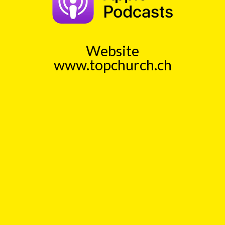
mit
Aylin Weets
00:00
Play
Rewind
UpToDate
Jung
Alt
Meinung
Offenheit
Website
www.topchurch.ch
TopChurch
Jeden Tag einen kurzen
Gedankenanstoss (ca. 1 Min)
Auch als Podcast bei
Spotify
und
ApplePodcast
Datenschutz
Top
Kick