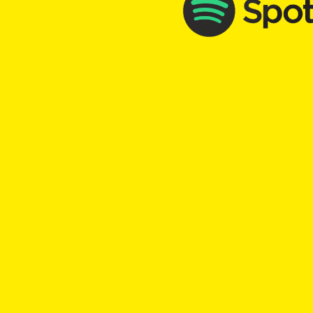
TopKick - Adrenalin für die Seele
chr
TOP Church - Gedanke zum Sun
mit
Andi Kleeli
00:00
Play
Rewind
Ferien
Entschleunigung
Erholung
Terminal