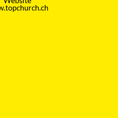
Website
.topchurch.ch
 aktuell, kritisch, humorvoll. Ein
Form