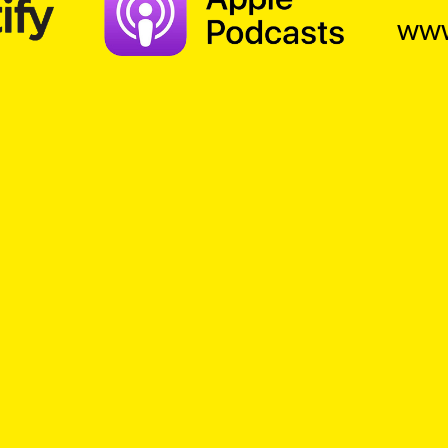
www
TOP Church – Gedanken zum Tag
. Ein Kick für das Gemüt – ein Gedanke zum Tag,
istlicher Gedankenanstoss in überraschender 
ntig vom 16.07.2023