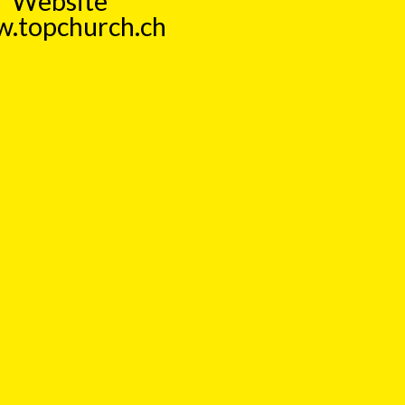
Website
.topchurch.ch
 aktuell, kritisch, humorvoll. Ein
Form