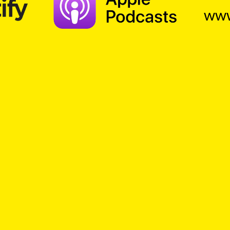
www
TOP Church – Gedanken zum Tag
. Ein Kick für das Gemüt – ein Gedanke zum Tag,
istlicher Gedankenanstoss in überraschender 
lick
Leben