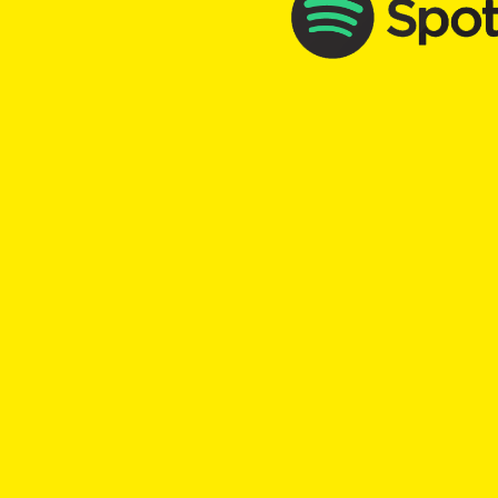
TopKick - Adrenalin für die Seele
chr
TOP Kick vom 08.08.2022
mit
Ingo Baecker
00:00
Play
Rewind
Gefaengnisinsasse
Mangel
Identitaet
Augenb