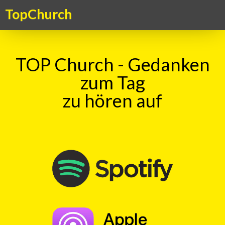
TopChurch
TOP Church - Gedanken
zum Tag
zu hören auf
TOP Church – Gedanken zum Tag
TopKick - Adrenalin für die Seele. Ein Kick für das Gemüt – ein
Gedanke zum Tag, aktuell, kritisch, humorvoll. Ein christlicher
Gedankenanstoss in überraschender Form
TOP Kick vom 11.10.2021