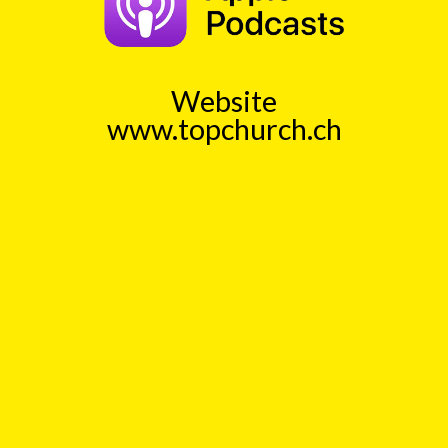
mit
Christian Randegger
00:00
Play
Rewind
Kiosk
Lektuere
Privatsphaere
Schweizerpass
Website
www.topchurch.ch
TopChurch
Jeden Tag einen kurzen
Gedankenanstoss (ca. 1 Min)
Auch als Podcast bei
Spotify
und
ApplePodcast
Datenschutz
Top
Kick