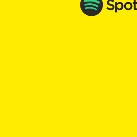
TopKick - Adrenalin für die Seele
chr
TOP Kick vom 14.04.2021
mit
Markus Hediger
00:00
Play
Rewind
Freiheit
Pandemie
Umarmung
Naehe