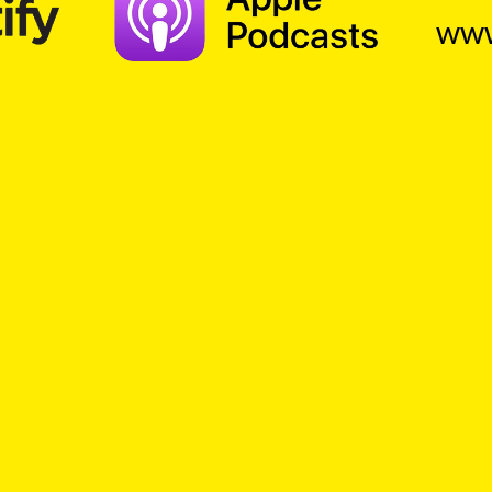
www
TOP Church – Gedanken zum Tag
. Ein Kick für das Gemüt – ein Gedanke zum Tag,
istlicher Gedankenanstoss in überraschender 