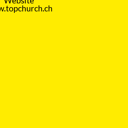
Website
.topchurch.ch
 aktuell, kritisch, humorvoll. Ein
Form