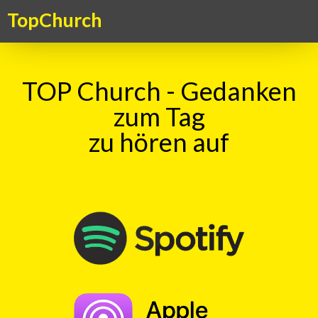
TopChurch
TOP Church - Gedanken
zum Tag
zu hören auf
TOP Church – Gedanken zum Tag
TopKick - Adrenalin für die Seele. Ein Kick für das Gemüt – ein
Gedanke zum Tag, aktuell, kritisch, humorvoll. Ein christlicher
Gedankenanstoss in überraschender Form
TOP Kick vom 25.02.2021