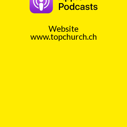
mit
Ingo Baecker
00:00
Play
Rewind
Tagebucheintrag
Die
Toten
Hosen
Unendlichkeit
Website
www.topchurch.ch
TopChurch
Jeden Tag einen kurzen
Gedankenanstoss (ca. 1 Min)
Auch als Podcast bei
Spotify
und
ApplePodcast
Datenschutz
Top
Kick