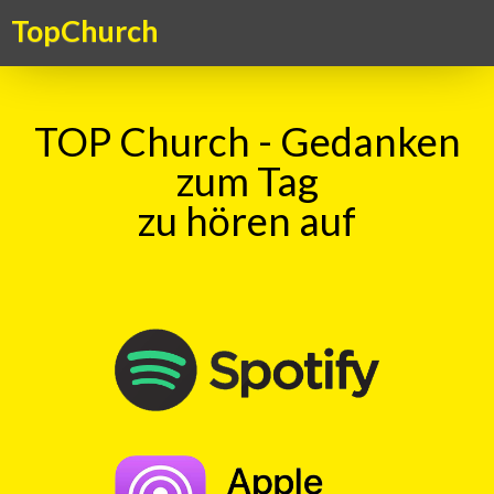
TopChurch
TOP Church - Gedanken
zum Tag
zu hören auf
TOP Church – Gedanken zum Tag
TopKick - Adrenalin für die Seele. Ein Kick für das Gemüt – ein
Gedanke zum Tag, aktuell, kritisch, humorvoll. Ein christlicher
Gedankenanstoss in überraschender Form
TOP Kick vom 01.10.2018