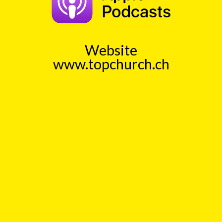
mit
Ingo Baecker
00:00
Play
Rewind
Christliche
Zeit
Biorhythmusvertraegliche
Zeit
Website
www.topchurch.ch
TopChurch
Jeden Tag einen kurzen
Gedankenanstoss (ca. 1 Min)
Auch als Podcast bei
Spotify
und
ApplePodcast
Datenschutz
Top
Kick