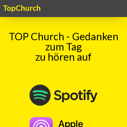
TopChurch
TOP Church - Gedanken
zum Tag
zu hören auf
TOP Church – Gedanken zum Tag
TopKick - Adrenalin für die Seele. Ein Kick für das Gemüt – ein
Gedanke zum Tag, aktuell, kritisch, humorvoll. Ein christlicher
Gedankenanstoss in überraschender Form
TOP Kick vom 02.02.2017