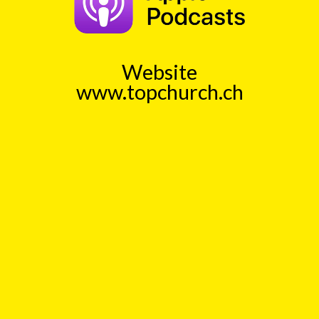
mit
Ingo Baecker
00:00
Play
Rewind
Glueck
Arzt
Schmerzen
Gute
Nachricht
Website
www.topchurch.ch
TopChurch
Jeden Tag einen kurzen
Gedankenanstoss (ca. 1 Min)
Auch als Podcast bei
Spotify
und
ApplePodcast
Datenschutz
Top
Kick