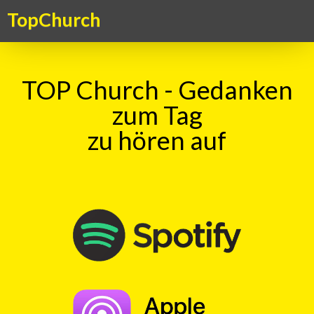
TopChurch
TOP Church - Gedanken
zum Tag
zu hören auf
TOP Church – Gedanken zum Tag
TopKick - Adrenalin für die Seele. Ein Kick für das Gemüt – ein
Gedanke zum Tag, aktuell, kritisch, humorvoll. Ein christlicher
Gedankenanstoss in überraschender Form
TOP Kick vom 19.03.2016