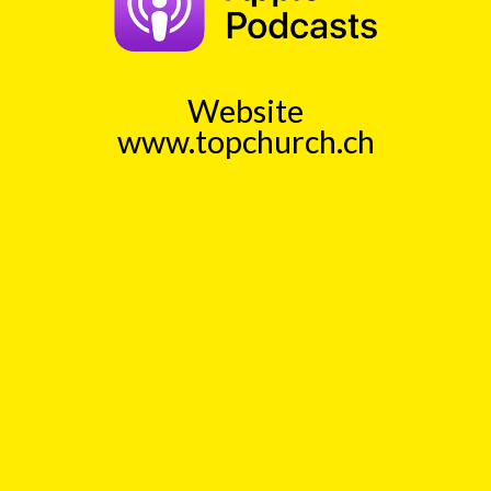
mit
Christian Randegger
00:00
Play
Rewind
Molire
Krankheit
Medizinstudenten
Preis
Aufmerksamkeit
Website
www.topchurch.ch
TopChurch
Jeden Tag einen kurzen
Gedankenanstoss (ca. 1 Min)
Auch als Podcast bei
Spotify
und
ApplePodcast
Datenschutz
Top
Kick