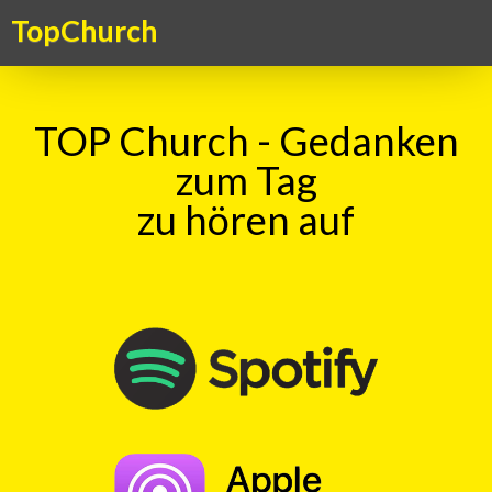
TopChurch
TOP Church - Gedanken
zum Tag
zu hören auf
TOP Church – Gedanken zum Tag
TopKick - Adrenalin für die Seele. Ein Kick für das Gemüt – ein
Gedanke zum Tag, aktuell, kritisch, humorvoll. Ein christlicher
Gedankenanstoss in überraschender Form
TOP Church - Gedanke zum Sunntig
vom 15.01.2012