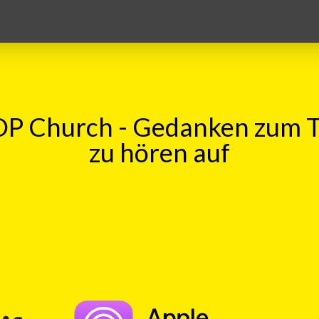
P Church - Gedanken zum 
zu hören auf