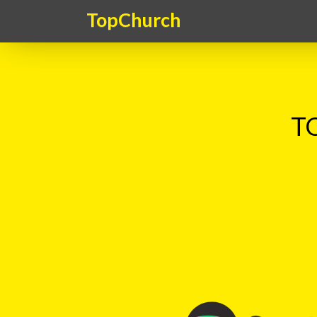
TopChurch
TO